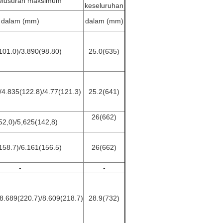
nelusuran maksimum
keseluruhan
dalam (mm)
dalam (mm)
101.0)/3.890(98.80)
25.0(635)
/4.835(122.8)/4.77(121.3)
25.2(641)
26(662)
52,0)/5,625(142,8)
158.7)/6.161(156.5)
26(662)
-
-
8.689(220.7)/8.609(218.7)
28.9(732)