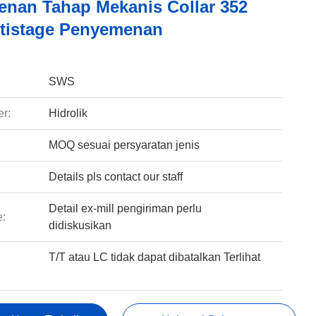
nan Tahap Mekanis Collar 352
ltistage Penyemenan
:
SWS
r:
Hidrolik
MOQ sesuai persyaratan jenis
Details pls contact our staff
Detail ex-mill pengiriman perlu
e:
didiskusikan
T/T atau LC tidak dapat dibatalkan Terlihat
: