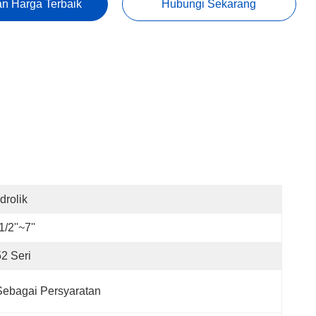
n Harga Terbaik
Hubungi Sekarang
drolik
1/2''~7''
2 Seri
Sebagai Persyaratan