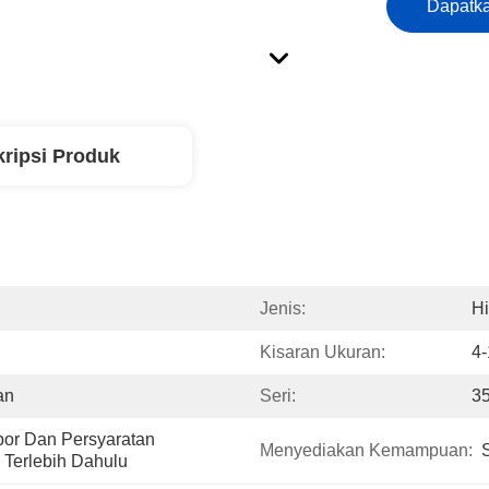
Dapatka
ripsi Produk
Jenis:
Hi
Kisaran Ukuran:
4-
an
Seri:
35
r Dan Persyaratan 
Menyediakan Kemampuan:
i Terlebih Dahulu