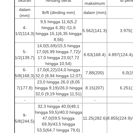
ukuran
rentang berat
id pe
maksimum
dalam
lb/ft (dinding mm)
dalam (mm)
(mm)
9,5 hingga 11,6(5,2
4-
hingga 6,35) /11,6
5.562(141.3)
3.975(
1/2(114,3)
hingga 15,1(6,35 hingga
8,56)
14,0(5,69)/15,5 hingga
5-
17,0(6,99 hingga 7,72)/
6.63(168.4)
4.897(124.4)
1/2(139,7)
17,0 hingga 23,0(7,72
hingga 10,54)
6-
17,0(6,22)/24,0 hingga
7,88(200)
6,0(1
5/8(168,3)
32,0 (8,94 hingga 12,07)
23,0 hingga 26,0 (8,05
7(177,8)
hingga 9,19)/26,0 hingga
8.15(207)
6.251(
32,0 (9,19 hingga 11,51)
-
-
-
32,3 hingga 40,0(48,1
hingga 59,5)/40,0 hingga
9-
47,0(59,5 hingga
11.25(282.6)
8.855(224.9)/
5/8(244,5)
69,9)/43,5 hingga
53,5(64,7 hingga 79,6)