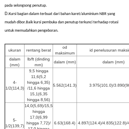
pada selongsong penutup.
D.
Kursi bagian dalam terbuat dari bahan karet/aluminium NBR yang
mudah dibor.Baik kursi pembuka dan penutup terkunci terhadap rotasi
untuk memudahkan pengeboran.
od
ukuran
rentang berat
id penelusuran mak
maksimum
dalam
lb/ft (dinding
dalam (mm)
dalam (mm)
(mm)
mm)
9,5 hingga
11,6(5,2
4-
hingga 6,35)
5.562(141.3)
3.975(101.0)/3.890(9
1/2(114,3)
/11,6 hingga
15,1(6,35
hingga 8,56)
14,0(5,69)/15,5
hingga
17,0(6,99
5-
hingga 7,72)/
6.63(168.4)
4.897(124.4)/4.835(122.8)/
1/2(139,7)
17,0 hingga