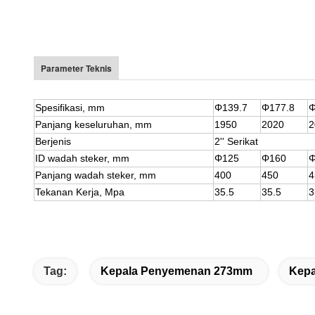
Parameter Teknis
Spesifikasi, mm
Φ
139.7
Φ
177.8
Panjang keseluruhan, mm
1950
2020
2
Berjenis
2'' Serikat
ID wadah steker, mm
Φ
125
Φ1
60
Panjang wadah steker, mm
400
450
4
Tekanan Kerja, Mpa
35.5
35.5
3
Tag:
Kepala Penyemenan 273mm
Kepa