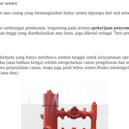
t seleksi.
an atas casing yang memungkinkan bubur semen dipompa dari unit seme
au sambungan pendaratan, tergantung pada jenisnya
pekerjaan penyem
 tinggi yang diartikulasikan atau lurus, juga dikenal sebagai "besi p
aripada yang hanya membawa sumbat tunggal untuk kenyamanan operas
 (atau bahkan ketiga) setelah mengedarkan cairan pengeboran dan m
i perpindahan cairan, tetapi juga jatuh bebas semen.Risiko menempelny
atau dua).