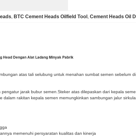
Heads
, 
BTC Cement Heads Oilfield Tool
, 
Cement Heads Oil Dr
g Head Dengan Alat Ladang Minyak Pabrik
mbungan atas tali selubung untuk menahan sumbat semen sebelum d
 pengatur jarak bubur semen.Steker atas dilepaskan dari kepala seme
dalam rakitan kepala semen memungkinkan sambungan jalur sirkulasi
ngga
kannya memenuhi persyaratan kualitas dan kinerja