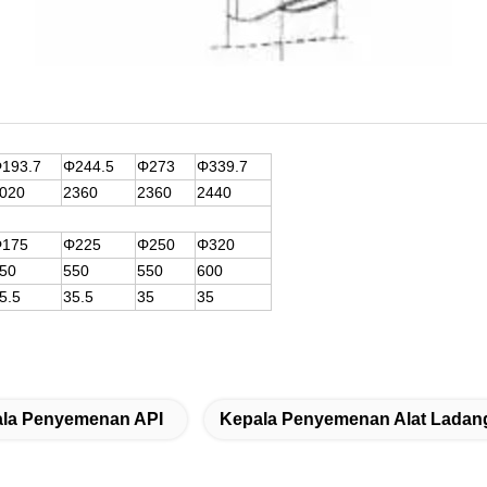
Φ
193.7
Φ
244.5
Φ
273
Φ
339.7
020
2360
2360
2440
Φ
175
Φ
225
Φ
250
Φ
320
50
550
550
600
5.5
35.5
35
35
la Penyemenan API
Kepala Penyemenan Alat Ladan