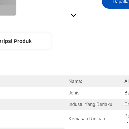
Dapatka
ripsi Produk
Nama:
Al
Jenis:
Ba
Industri Yang Berlaku:
E
Pe
Kemasan Rincian:
La