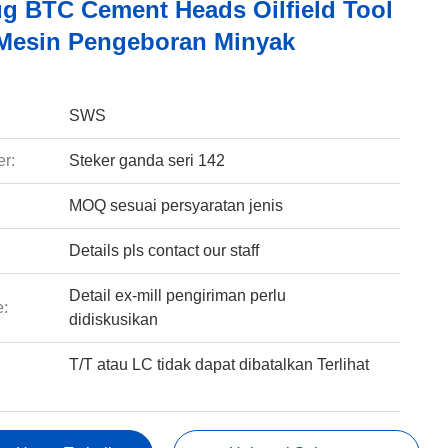
ug BTC Cement Heads Oilfield Tool
Mesin Pengeboran Minyak
:
SWS
r:
Steker ganda seri 142
MOQ sesuai persyaratan jenis
Details pls contact our staff
Detail ex-mill pengiriman perlu
e:
didiskusikan
T/T atau LC tidak dapat dibatalkan Terlihat
: