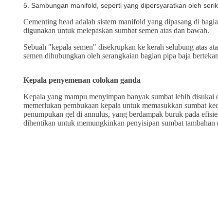
5. Sambungan manifold, seperti yang dipersyaratkan oleh serika
Cementing head adalah sistem manifold yang dipasang di bagi
digunakan untuk melepaskan sumbat semen atas dan bawah.
Sebuah "kepala semen" disekrupkan ke kerah selubung atas at
semen dihubungkan oleh serangkaian bagian pipa baja bertekanan
Kepala penyemenan colokan ganda
Kepala yang mampu menyimpan banyak sumbat lebih disukai d
memerlukan pembukaan kepala untuk memasukkan sumbat kedua
penumpukan gel di annulus, yang berdampak buruk pada efisiens
dihentikan untuk memungkinkan penyisipan sumbat tambahan (