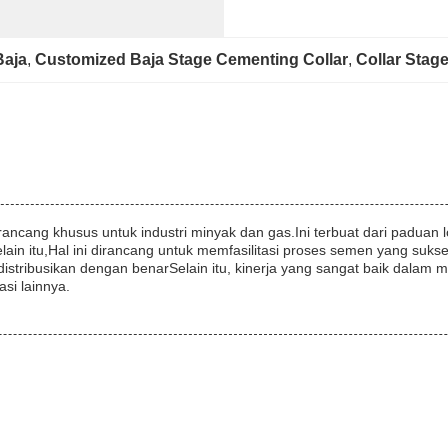
Baja
, 
Customized Baja Stage Cementing Collar
, 
Collar Stag
dirancang khusus untuk industri minyak dan gas.Ini terbuat dari pad
ain itu,Hal ini dirancang untuk memfasilitasi proses semen yang su
stribusikan dengan benarSelain itu, kinerja yang sangat baik dalam m
asi lainnya.