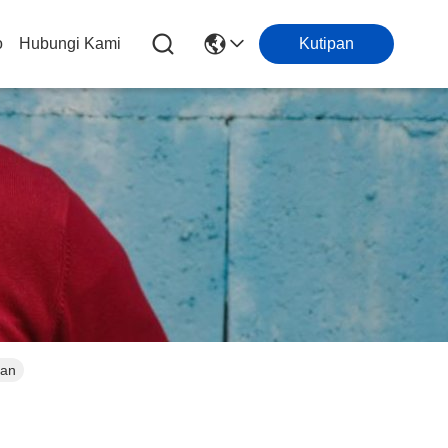
o
Hubungi Kami
Kutipan
kan