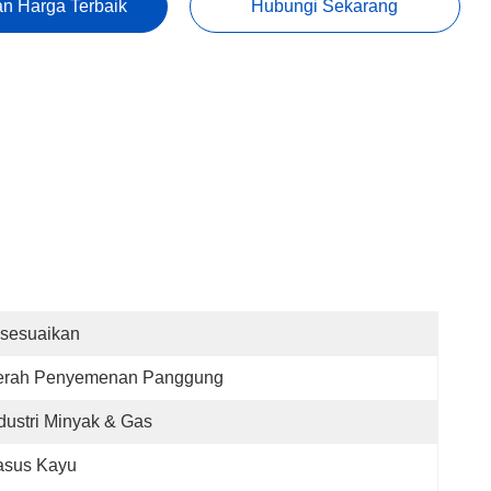
n Harga Terbaik
Hubungi Sekarang
isesuaikan
erah Penyemenan Panggung
dustri Minyak & Gas
asus Kayu