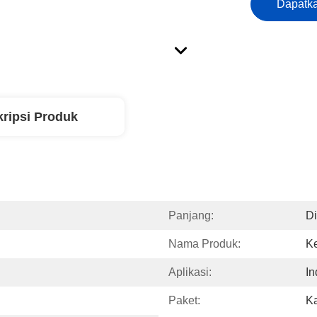
Dapatka
ripsi Produk
Panjang:
D
Nama Produk:
K
Aplikasi:
In
Paket:
K