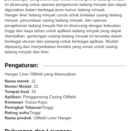
ini dirancang untuk operasi pengeboran ladang minyak dan dapat
digunakan dalam berbagai jenis sumur ladang minyak.
Hanger liner ladang minyak cocok untuk instalasi casing ladang
minyak, penundaan casing ladang minyak, dan operasi
pengeboran ladang minyak.Hal ini dirancang dengan kekuatan
tinggi dan daya tahan untuk aplikasi ladang minyak yang dapat
diandalkan. gantungan casing ladang minyak ini tersedia dalam
berbagai ukuran dan panjang untuk berbagai aplikasi. Mudah
dipasang dan menyediakan koneksi yang aman untuk casing
ladang minyak dan liner.
Pengaturan:
Hanger Liner Oilfield yang disesuaikan
Nama merek
: 11
Nomor Model
: 22
Tempat Asal
: 33
Aplikasi
: Penggantung Casing Oilfield
Kemasan
: Kasus Kayu
Peringkat Tekanan
Tinggi:
Rating suhu
Tinggi:
Nama produk
: Oilfield Liner Hanger