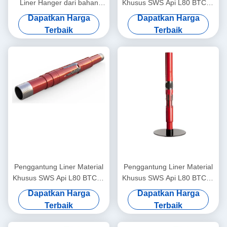
Liner Hanger dari bahan
Khusus SWS Api L80 BTC13
khusus untuk ladang minyak
3/8"*7 5/8" dengan Set
Dapatkan Harga
Dapatkan Harga
& gas
Mekanis untuk Penggunaan
Terbaik
Terbaik
Ladang Minyak Tersedia
Sekarang
Penggantung Liner Material
Penggantung Liner Material
Khusus SWS Api L80 BTC13
Khusus SWS Api L80 BTC13
3/8"*7 5/8" dengan Set
3/8"*7 5/8" dengan Set
Dapatkan Harga
Dapatkan Harga
Mekanis untuk Penggunaan
Mekanis untuk Penggunaan
Terbaik
Terbaik
Ladang Minyak Tersedia
Ladang Minyak Tersedia
Sekarang
Sekarang