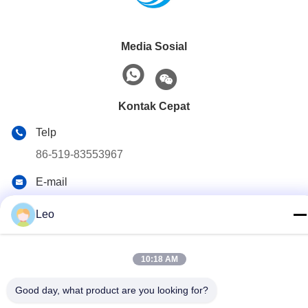
Media Sosial
Kontak Cepat
Telp
86-519-83553967
E-mail
Leo@service-js.com
Leo
Alamat
Taman Industri berteknologi tinggi zona Wujin, Changzhou,
10:18 AM
provinsi Jiangsu, RRC
Good day, what product are you looking for?