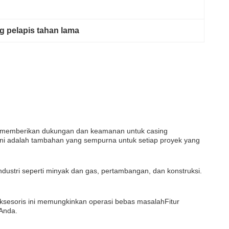
g pelapis tahan lama
ntuk memberikan dukungan dan keamanan untuk casing
ini adalah tambahan yang sempurna untuk setiap proyek yang
dustri seperti minyak dan gas, pertambangan, dan konstruksi.
.aksesoris ini memungkinkan operasi bebas masalahFitur
 Anda.