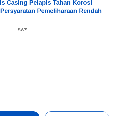
is Casing Pelapis Tahan Korosi
Persyaratan Pemeliharaan Rendah
SWS