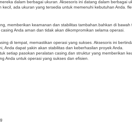
an mereka dalam berbagai ukuran. Aksesoris ini datang dalam berbaga
 kecil, ada ukuran yang tersedia untuk memenuhi kebutuhan Anda. flek
ing, memberikan keamanan dan stabilitas tambahan.bahkan di bawah t
a casing Anda aman dan tidak akan dikompromikan selama operasi.
ing di tempat, memastikan operasi yang sukses. Aksesoris ini berti
, Anda dapat yakin akan stabilitas dan keberhasilan proyek Anda.
tuk setiap pasokan peralatan casing.dan struktur yang memberikan k
ng Anda untuk operasi yang sukses dan efisien.
ng