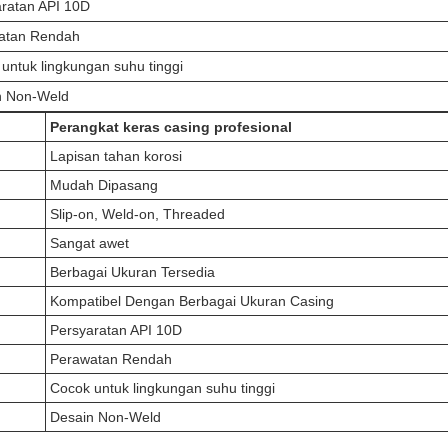
ratan API 10D
atan Rendah
untuk lingkungan suhu tinggi
n Non-Weld
Perangkat keras casing profesional
Lapisan tahan korosi
Mudah Dipasang
Slip-on, Weld-on, Threaded
Sangat awet
Berbagai Ukuran Tersedia
Kompatibel Dengan Berbagai Ukuran Casing
Persyaratan API 10D
Perawatan Rendah
Cocok untuk lingkungan suhu tinggi
Desain Non-Weld