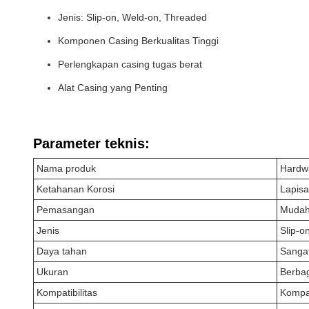
Jenis: Slip-on, Weld-on, Threaded
Komponen Casing Berkualitas Tinggi
Perlengkapan casing tugas berat
Alat Casing yang Penting
Parameter teknis:
Nama produk
Hardwa
Ketahanan Korosi
Lapisa
Pemasangan
Mudah
Jenis
Slip-o
Daya tahan
Sanga
Ukuran
Berbag
Kompatibilitas
Kompa