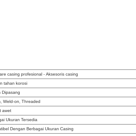
re casing profesional - Aksesoris casing
n tahan korosi
 Dipasang
n, Weld-on, Threaded
t awet
ai Ukuran Tersedia
tibel Dengan Berbagai Ukuran Casing