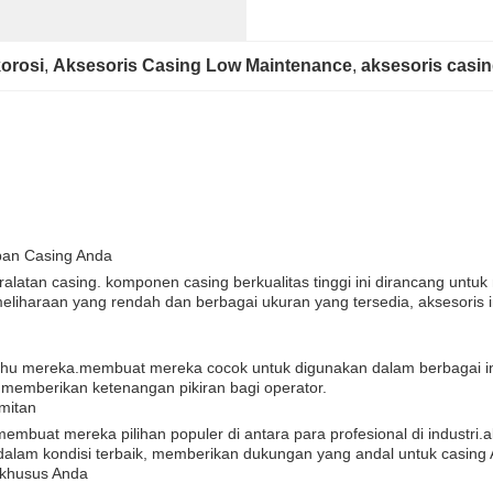
korosi
, 
Aksesoris Casing Low Maintenance
, 
aksesoris casin
pan Casing Anda
eralatan casing. komponen casing berkualitas tinggi ini dirancang u
liharaan yang rendah dan berbagai ukuran yang tersedia, aksesoris 
 suhu mereka.membuat mereka cocok untuk digunakan dalam berbagai in
, memberikan ketenangan pikiran bagi operator.
mitan
embuat mereka pilihan populer di antara para profesional di industri
dalam kondisi terbaik, memberikan dukungan yang andal untuk casing
 khusus Anda