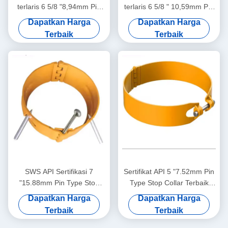
terlaris 6 5/8 "8,94mm Pin
terlaris 6 5/8 " 10,59mm Pin
Type Stop Collar Oil & Gas
Type Stop Collar Oil & Gas
Dapatkan Harga
Dapatkan Harga
Casing Centralizer Tool
Casing Centralizer Tool
Terbaik
Terbaik
SWS API Sertifikasi 7
Sertifikat API 5 "7.52mm Pin
"15.88mm Pin Type Stop
Type Stop Collar Terbaik
Collar 1 Tahun Garansi
Menjual SWS High Carbon
Dapatkan Harga
Dapatkan Harga
untuk Aplikasi Oil & Gas
Steel Movement Limiter
Terbaik
Terbaik
Casing Centralizer
untuk Casing Centralizers