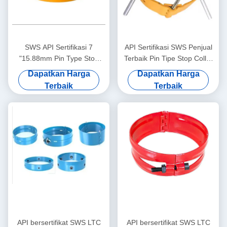
SWS API Sertifikasi 7
API Sertifikasi SWS Penjual
"15.88mm Pin Type Stop
Terbaik Pin Tipe Stop Collar
Collar 1 Tahun Garansi
7 "13.72mm1 Tahun Garansi
Dapatkan Harga
Dapatkan Harga
untuk Aplikasi Oil & Gas
Minyak & Gas Casing
Terbaik
Terbaik
Casing Centralizer
Centralizer Tool
API bersertifikat SWS LTC
API bersertifikat SWS LTC