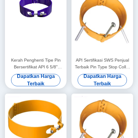
Kerah Penghenti Tipe Pin
API Sertifikasi SWS Penjual
Bersertifikat API 6 5/8"
Terbaik Pin Type Stop Collar
7.32mm Terlaris SWS Baja
5 1/2 "6.20mm1 Tahun
Dapatkan Harga
Dapatkan Harga
Karbon Tinggi Pembatas
Garansi Oil & Gas Casing
Terbaik
Terbaik
Gerakan untuk Sentralisator
Centralizer Tool
Casing