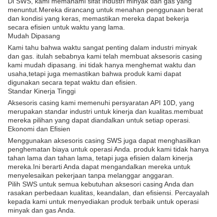
Di SWS, kami memahami sifat industri minyak dan gas yang
menuntut.Mereka dirancang untuk menahan penggunaan berat
dan kondisi yang keras, memastikan mereka dapat bekerja
secara efisien untuk waktu yang lama.
Mudah Dipasang
Kami tahu bahwa waktu sangat penting dalam industri minyak
dan gas. itulah sebabnya kami telah membuat aksesoris casing
kami mudah dipasang. ini tidak hanya menghemat waktu dan
usaha,tetapi juga memastikan bahwa produk kami dapat
digunakan secara tepat waktu dan efisien.
Standar Kinerja Tinggi
Aksesoris casing kami memenuhi persyaratan API 10D, yang
merupakan standar industri untuk kinerja dan kualitas.membuat
mereka pilihan yang dapat diandalkan untuk setiap operasi.
Ekonomi dan Efisien
Menggunakan aksesoris casing SWS juga dapat menghasilkan
penghematan biaya untuk operasi Anda. produk kami tidak hanya
tahan lama dan tahan lama, tetapi juga efisien dalam kinerja
mereka.Ini berarti Anda dapat mengandalkan mereka untuk
menyelesaikan pekerjaan tanpa melanggar anggaran.
Pilih SWS untuk semua kebutuhan aksesori casing Anda dan
rasakan perbedaan kualitas, keandalan, dan efisiensi. Percayalah
kepada kami untuk menyediakan produk terbaik untuk operasi
minyak dan gas Anda.