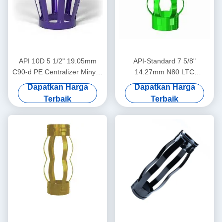
API 10D 5 1/2" 19.05mm
API-Standard 7 5/8"
C90-d PE Centralizer Minyak
14.27mm N80 LTC
& Gas di Operasi Minyak &
Centralizer Tipe Pin untuk
Dapatkan Harga
Dapatkan Harga
Gas
Membatasi Pergeseran
Terbaik
Terbaik
Centralizer Casing dalam
Operasi Minyak & Gas