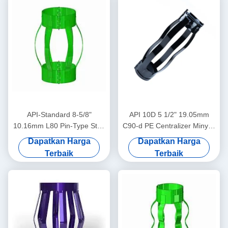
API-Standard 8-5/8"
API 10D 5 1/2" 19.05mm
10.16mm L80 Pin-Type Stop
C90-d PE Centralizer Minyak
Collar Direkayasa untuk
& Gas di Operasi Minyak &
Dapatkan Harga
Dapatkan Harga
Membatasi Perpindahan
Gas
Terbaik
Terbaik
Centralizer Casing dalam
Operasi Minyak & Gas