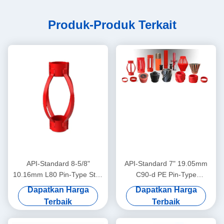
Produk-Produk Terkait
API-Standard 8-5/8"
API-Standard 7" 19.05mm
10.16mm L80 Pin-Type Stop
C90-d PE Pin-Type
Collar Direkayasa untuk
Centralizer untuk Membatasi
Dapatkan Harga
Dapatkan Harga
Membatasi Perpindahan
Perpindahan Centralizer
Terbaik
Terbaik
Centralizer Casing dalam
Casing dalam Operasi
Operasi Minyak & Gas
Minyak & Gas