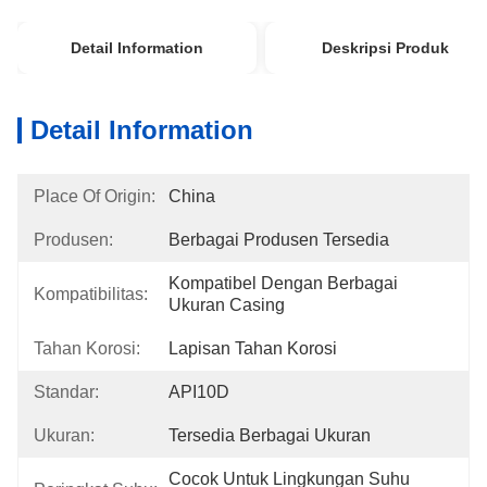
Detail Information
Deskripsi Produk
Detail Information
Place Of Origin:
China
Produsen:
Berbagai Produsen Tersedia
Kompatibel Dengan Berbagai 
Kompatibilitas:
Ukuran Casing
Tahan Korosi:
Lapisan Tahan Korosi
Standar:
API10D
Ukuran:
Tersedia Berbagai Ukuran
Cocok Untuk Lingkungan Suhu 