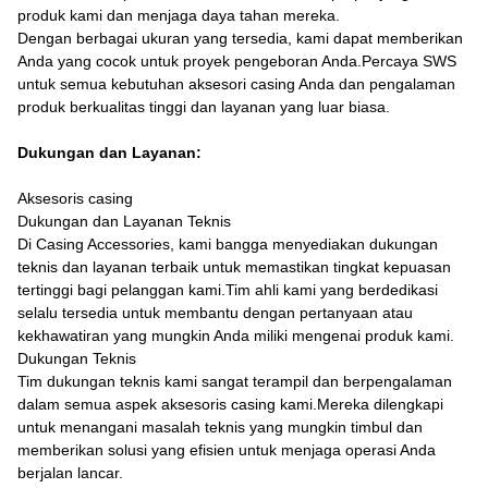
produk kami dan menjaga daya tahan mereka.
Dengan berbagai ukuran yang tersedia, kami dapat memberikan
Anda yang cocok untuk proyek pengeboran Anda.Percaya SWS
untuk semua kebutuhan aksesori casing Anda dan pengalaman
produk berkualitas tinggi dan layanan yang luar biasa.
Dukungan dan Layanan:
Aksesoris casing
Dukungan dan Layanan Teknis
Di Casing Accessories, kami bangga menyediakan dukungan
teknis dan layanan terbaik untuk memastikan tingkat kepuasan
tertinggi bagi pelanggan kami.Tim ahli kami yang berdedikasi
selalu tersedia untuk membantu dengan pertanyaan atau
kekhawatiran yang mungkin Anda miliki mengenai produk kami.
Dukungan Teknis
Tim dukungan teknis kami sangat terampil dan berpengalaman
dalam semua aspek aksesoris casing kami.Mereka dilengkapi
untuk menangani masalah teknis yang mungkin timbul dan
memberikan solusi yang efisien untuk menjaga operasi Anda
berjalan lancar.