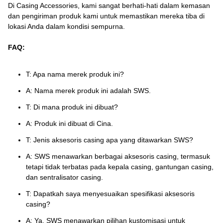
Di Casing Accessories, kami sangat berhati-hati dalam kemasan
dan pengiriman produk kami untuk memastikan mereka tiba di
lokasi Anda dalam kondisi sempurna.
FAQ:
T: Apa nama merek produk ini?
A: Nama merek produk ini adalah SWS.
T: Di mana produk ini dibuat?
A: Produk ini dibuat di Cina.
T: Jenis aksesoris casing apa yang ditawarkan SWS?
A: SWS menawarkan berbagai aksesoris casing, termasuk
tetapi tidak terbatas pada kepala casing, gantungan casing,
dan sentralisator casing.
T: Dapatkah saya menyesuaikan spesifikasi aksesoris
casing?
A: Ya, SWS menawarkan pilihan kustomisasi untuk