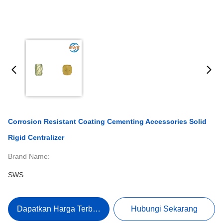
Corrosion Resistant Coating Cementing Accessories Solid
Rigid Centralizer
Brand Name:
SWS
Dapatkan Harga Terbaik
Hubungi Sekarang