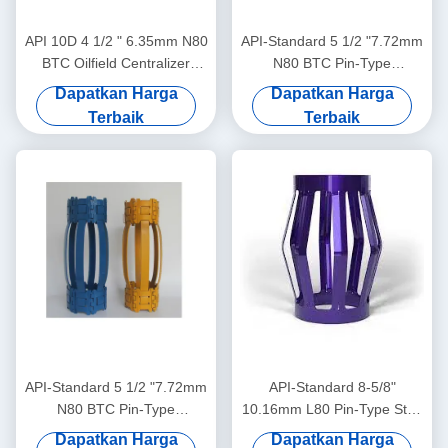
API 10D 4 1/2 " 6.35mm N80
API-Standard 5 1/2 "7.72mm
BTC Oilfield Centralizer
N80 BTC Pin-Type
dalam Operasi Minyak &
Centralizer untuk Membatasi
Dapatkan Harga
Dapatkan Harga
Gas
Perpindahan Casing
Terbaik
Terbaik
Centralizer dalam Operasi
Minyak & Gas
API-Standard 5 1/2 "7.72mm
API-Standard 8-5/8"
N80 BTC Pin-Type
10.16mm L80 Pin-Type Stop
Centralizer untuk Membatasi
Collar Direkayasa untuk
Dapatkan Harga
Dapatkan Harga