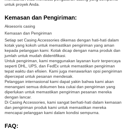
untuk proyek Anda.
Kemasan dan Pengiriman:
Aksesoris casing
Kemasan dan Pengiriman
Setiap set Casing Accessories dikemas dengan hati-hati dalam
kotak yang kokoh untuk memastikan pengiriman yang aman
kepada pelanggan kami. Kotak dicap dengan nama produk dan
jumlah untuk mudah diidentifikasi.
Untuk pengiriman, kami menggunakan layanan kurir terpercaya
seperti DHL, UPS, dan FedEx untuk memastikan pengiriman
tepat waktu dan efisien. Kami juga menawarkan opsi pengiriman
dipercepat untuk pesanan mendesak.
Pelanggan internasional kami dapat yakin bahwa kami akan
menangani semua dokumen bea cukai dan pengiriman yang
diperlukan untuk memastikan pengiriman pesanan mereka
dengan lancar.
Di Casing Accessories, kami sangat berhati-hati dalam kemasan
dan pengiriman produk kami untuk memastikan mereka
mencapai pelanggan kami dalam kondisi sempurna.
FAQ: