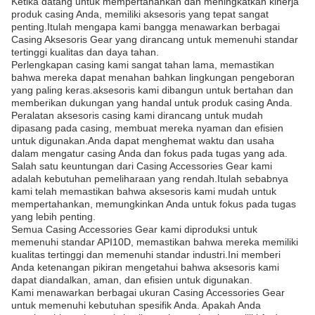
Ketika datang untuk mempertahankan dan meningkatkan kinerja
produk casing Anda, memiliki aksesoris yang tepat sangat
penting.Itulah mengapa kami bangga menawarkan berbagai
Casing Aksesoris Gear yang dirancang untuk memenuhi standar
tertinggi kualitas dan daya tahan.
Perlengkapan casing kami sangat tahan lama, memastikan
bahwa mereka dapat menahan bahkan lingkungan pengeboran
yang paling keras.aksesoris kami dibangun untuk bertahan dan
memberikan dukungan yang handal untuk produk casing Anda.
Peralatan aksesoris casing kami dirancang untuk mudah
dipasang pada casing, membuat mereka nyaman dan efisien
untuk digunakan.Anda dapat menghemat waktu dan usaha
dalam mengatur casing Anda dan fokus pada tugas yang ada.
Salah satu keuntungan dari Casing Accessories Gear kami
adalah kebutuhan pemeliharaan yang rendah.Itulah sebabnya
kami telah memastikan bahwa aksesoris kami mudah untuk
mempertahankan, memungkinkan Anda untuk fokus pada tugas
yang lebih penting.
Semua Casing Accessories Gear kami diproduksi untuk
memenuhi standar API10D, memastikan bahwa mereka memiliki
kualitas tertinggi dan memenuhi standar industri.Ini memberi
Anda ketenangan pikiran mengetahui bahwa aksesoris kami
dapat diandalkan, aman, dan efisien untuk digunakan.
Kami menawarkan berbagai ukuran Casing Accessories Gear
untuk memenuhi kebutuhan spesifik Anda. Apakah Anda