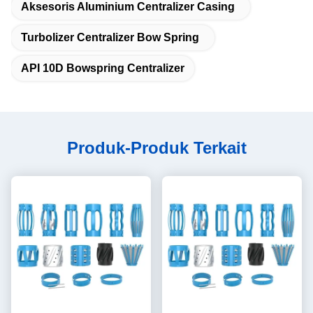
Aksesoris Aluminium Centralizer Casing
Turbolizer Centralizer Bow Spring
API 10D Bowspring Centralizer
Produk-Produk Terkait