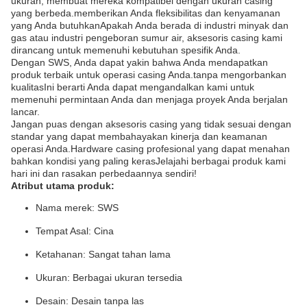
ukuran, membuat mereka kompatibel dengan ukuran casing
yang berbeda.memberikan Anda fleksibilitas dan kenyamanan
yang Anda butuhkanApakah Anda berada di industri minyak dan
gas atau industri pengeboran sumur air, aksesoris casing kami
dirancang untuk memenuhi kebutuhan spesifik Anda.
Dengan SWS, Anda dapat yakin bahwa Anda mendapatkan
produk terbaik untuk operasi casing Anda.tanpa mengorbankan
kualitasIni berarti Anda dapat mengandalkan kami untuk
memenuhi permintaan Anda dan menjaga proyek Anda berjalan
lancar.
Jangan puas dengan aksesoris casing yang tidak sesuai dengan
standar yang dapat membahayakan kinerja dan keamanan
operasi Anda.Hardware casing profesional yang dapat menahan
bahkan kondisi yang paling kerasJelajahi berbagai produk kami
hari ini dan rasakan perbedaannya sendiri!
Atribut utama produk:
Nama merek: SWS
Tempat Asal: Cina
Ketahanan: Sangat tahan lama
Ukuran: Berbagai ukuran tersedia
Desain: Desain tanpa las