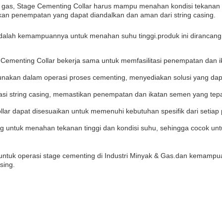
& gas, Stage Cementing Collar harus mampu menahan kondisi tekanan t
an penempatan yang dapat diandalkan dan aman dari string casing.
dalah kemampuannya untuk menahan suhu tinggi.produk ini dirancang k
Cementing Collar bekerja sama untuk memfasilitasi penempatan dan ika
unakan dalam operasi proses cementing, menyediakan solusi yang dapat
sasi string casing, memastikan penempatan dan ikatan semen yang tepa
lar dapat disesuaikan untuk memenuhi kebutuhan spesifik dari setiap 
g untuk menahan tekanan tinggi dan kondisi suhu, sehingga cocok un
untuk operasi stage cementing di Industri Minyak & Gas.dan kemampuan 
sing.