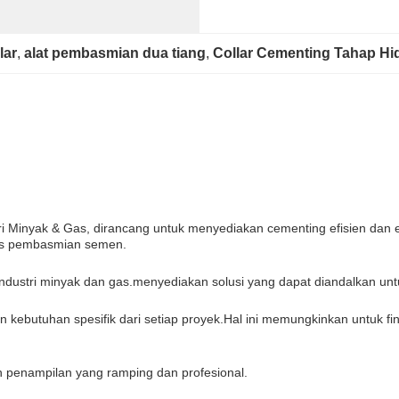
lar
, 
alat pembasmian dua tiang
, 
Collar Cementing Tahap Hid
ri Minyak & Gas, dirancang untuk menyediakan cementing efisien dan e
es pembasmian semen.
industri minyak dan gas.menyediakan solusi yang dapat diandalkan un
 kebutuhan spesifik dari setiap proyek.Hal ini memungkinkan untuk fi
 penampilan yang ramping dan profesional.