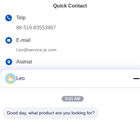
Quick Contact
Telp
86-519-83553967
E-mail
Leo@service-js.com
Alamat
Taman Industri berteknologi tinggi zona Wujin, Changzhou,
provinsi Jiangsu, RRC
Leo
Kebijakan pribadi
|
Peta situs
9:21 AM
Cina Kualitas Baik Peralatan Float Penyemenan Pemasok. Hak
Good day, what product are you looking for?
Cipta © 2023-2026 Jiangsu Service Petroleum Technology Co.,
Ltd . Seluruh hak cipta.