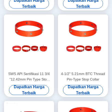
Dapatkan Harga
Dapatkan Harga
untuk Aplikasi Centralizer
Tahun Garansi Minyak &
Terbaik
Terbaik
Casing Minyak & Gas
Gas Casing Centralizer Tool
SWS API Sertifikasi 11 3/4
4-1/2" 5.21mm BTC Thread
"12.42mm Pin Type Stop
Pin-Type Stop Collar
Collar 1 Tahun Garansi
Dapatkan Harga
Dapatkan Harga
untuk Aplikasi Oil & Gas
Terbaik
Terbaik
Casing Centralizer