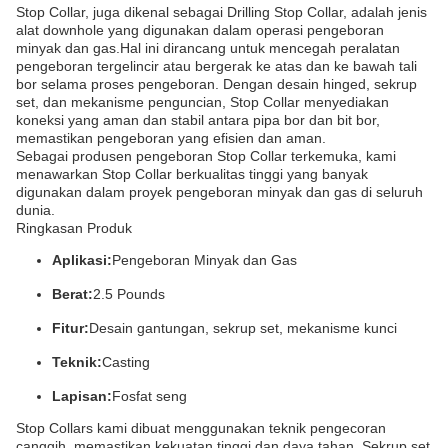
Stop Collar, juga dikenal sebagai Drilling Stop Collar, adalah jenis
alat downhole yang digunakan dalam operasi pengeboran
minyak dan gas.Hal ini dirancang untuk mencegah peralatan
pengeboran tergelincir atau bergerak ke atas dan ke bawah tali
bor selama proses pengeboran. Dengan desain hinged, sekrup
set, dan mekanisme penguncian, Stop Collar menyediakan
koneksi yang aman dan stabil antara pipa bor dan bit bor,
memastikan pengeboran yang efisien dan aman.
Sebagai produsen pengeboran Stop Collar terkemuka, kami
menawarkan Stop Collar berkualitas tinggi yang banyak
digunakan dalam proyek pengeboran minyak dan gas di seluruh
dunia.
Ringkasan Produk
Aplikasi:
Pengeboran Minyak dan Gas
Berat:
2.5 Pounds
Fitur:
Desain gantungan, sekrup set, mekanisme kunci
Teknik:
Casting
Lapisan:
Fosfat seng
Stop Collars kami dibuat menggunakan teknik pengecoran
canggih, memastikan kekuatan tinggi dan daya tahan..Sekrup set