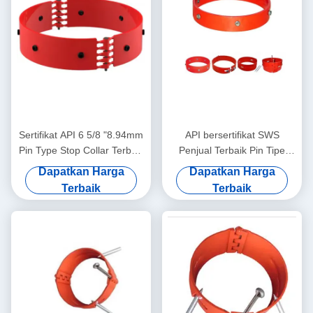
Sertifikat API 6 5/8 "8.94mm
API bersertifikat SWS
Pin Type Stop Collar Terbaik
Penjual Terbaik Pin Tipe
Menjual SWS High Carbon
Stop Collar 7 5/8 " 7.62mm1
Dapatkan Harga
Dapatkan Harga
Steel Movement Limiter
Tahun Garansi Minyak &
Terbaik
Terbaik
untuk Casing Centralizers
Gas Casing Centralizer Tool