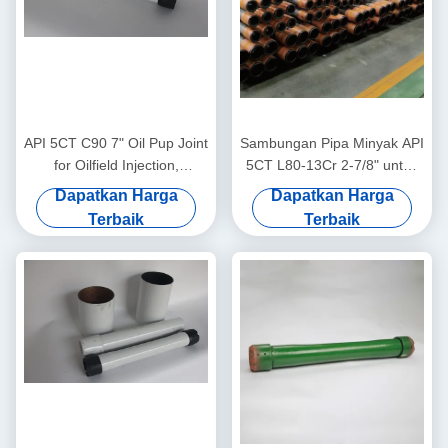
API 5CT C90 7" Oil Pup Joint
Sambungan Pipa Minyak API
for Oilfield Injection,
5CT L80-13Cr 2-7/8" untuk
dirancang untuk
Ladang Gas Asam,
Dapatkan Harga
Dapatkan Harga
menyamakan tabung sumur
diaplikasikan untuk
Terbaik
Terbaik
injeksi air
sambungan tubing tahan
korosi di sumur minyak dan
gas asam