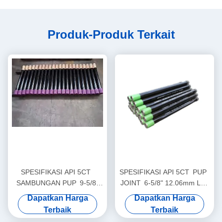
Produk-Produk Terkait
SPESIFIKASI API 5CT
SPESIFIKASI API 5CT PUP
SAMBUNGAN PUP 9-5/8"
JOINT 6-5/8" 12.06mm L80
8.94mm M65 PIN X PIN LTC
PIN X PIN BTC untuk Semen
Dapatkan Harga
Dapatkan Harga
untuk Semen Sumur Minyak
Sumur Minyak & Gas
Terbaik
Terbaik
& Gas