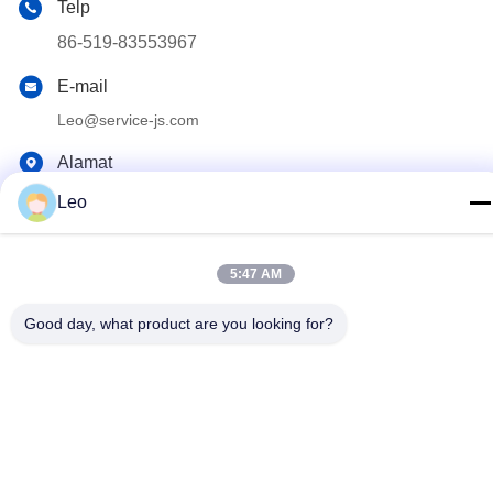
Telp
86-519-83553967
E-mail
Leo@service-js.com
Alamat
Taman Industri berteknologi tinggi zona Wujin, Changzhou,
Leo
provinsi Jiangsu, RRC
5:47 AM
Kebijakan pribadi
|
Peta situs
Good day, what product are you looking for?
Cina Kualitas Baik Peralatan Float Penyemenan Pemasok. Hak
Cipta © 2023-2026 Jiangsu Service Petroleum Technology Co.,
Ltd . Seluruh hak cipta.