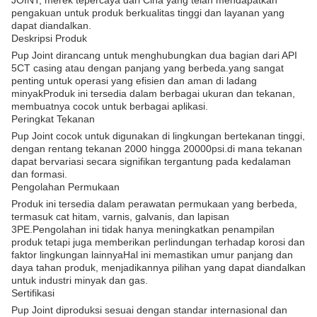
JOINT, merek tepercaya dari Cina yang telah mendapatkan
pengakuan untuk produk berkualitas tinggi dan layanan yang
dapat diandalkan.
Deskripsi Produk
Pup Joint dirancang untuk menghubungkan dua bagian dari API
5CT casing atau dengan panjang yang berbeda.yang sangat
penting untuk operasi yang efisien dan aman di ladang
minyakProduk ini tersedia dalam berbagai ukuran dan tekanan,
membuatnya cocok untuk berbagai aplikasi.
Peringkat Tekanan
Pup Joint cocok untuk digunakan di lingkungan bertekanan tinggi,
dengan rentang tekanan 2000 hingga 20000psi.di mana tekanan
dapat bervariasi secara signifikan tergantung pada kedalaman
dan formasi.
Pengolahan Permukaan
Produk ini tersedia dalam perawatan permukaan yang berbeda,
termasuk cat hitam, varnis, galvanis, dan lapisan
3PE.Pengolahan ini tidak hanya meningkatkan penampilan
produk tetapi juga memberikan perlindungan terhadap korosi dan
faktor lingkungan lainnyaHal ini memastikan umur panjang dan
daya tahan produk, menjadikannya pilihan yang dapat diandalkan
untuk industri minyak dan gas.
Sertifikasi
Pup Joint diproduksi sesuai dengan standar internasional dan