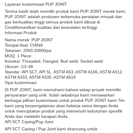
Layanan kustomisasi PUP JOINT
Terima kasih telah memilih produk kami PUP JOINT merek kami,
PUP JOINT adalah produsen terkemuka peralatan minyak dan
gas berkualitas tinggi semua produk kami dibuat di
CinaMemastikan kualitas dan keandalan tertinggi.
Informasi Produk
Nama merek: PUP JIONT
Tempat Asal: CHINA
Tekanan: 2000-20000psi
MOQ: 1 Piece
Koneksi: Threaded, Flanged, Butt weld, Socket weld
Ukuran: 1/2-48
Standar: API 5CT, API 5L, ASTM A53, ASTM A106, ASTM A312,
ASTM A333, ASTM A335, ASTM A519
Opsi kustomisasi
Di PUP JOINT, kami memahami bahwa setiap proyek memiliki
persyaratan yang unik. Itulah sebabnya kami menawarkan
berbagai pilihan kustomisasi untuk produk PUP JOINT kami.Tim
kami yang berpengalaman akan bekerja sama dengan Anda
untuk menciptakan produk yang memenuhi kebutuhan spesifik
Anda dan melebihi harapan Anda.
API 5CT Casing/Pup Joint
API 5CT Casing / Pup Joint kami dirancang untuk