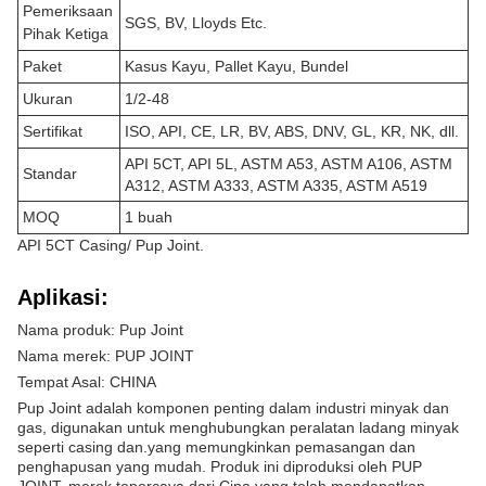
Pemeriksaan
SGS, BV, Lloyds Etc.
Pihak Ketiga
Paket
Kasus Kayu, Pallet Kayu, Bundel
Ukuran
1/2-48
Sertifikat
ISO, API, CE, LR, BV, ABS, DNV, GL, KR, NK, dll.
API 5CT, API 5L, ASTM A53, ASTM A106, ASTM
Standar
A312, ASTM A333, ASTM A335, ASTM A519
MOQ
1 buah
API 5CT Casing/ Pup Joint.
Aplikasi:
Nama produk: Pup Joint
Nama merek: PUP JOINT
Tempat Asal: CHINA
Pup Joint adalah komponen penting dalam industri minyak dan
gas, digunakan untuk menghubungkan peralatan ladang minyak
seperti casing dan.yang memungkinkan pemasangan dan
penghapusan yang mudah. Produk ini diproduksi oleh PUP