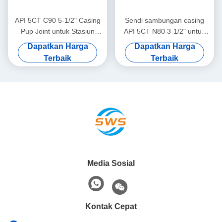
API 5CT C90 5-1/2" Casing
Sendi sambungan casing
Pup Joint untuk Stasiun
API 5CT N80 3-1/2" untuk
Pengumpulan Gas, cocok
Layanan Ladang Minyak
Dapatkan Harga
Dapatkan Harga
untuk sumur pengumpulan
Global, banyak digunakan
Terbaik
Terbaik
gas alam bertekanan rendah
dalam semua proyek
menengah di darat
pengeboran, penyelesaian,
dan injeksi minyak dan gas
Media Sosial
Kontak Cepat