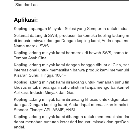
Standar Las
Aplikasi:
Kopling Lapangan Minyak - Solusi yang Sempurna untuk Indus
Selamat datang di SWS, produsen terkemuka kopling ladang min
di industri minyak dan gasDengan kopling kami, Anda dapat me
Nama merek: SWS
Kopling ladang minyak kami bermerek di bawah SWS, nama tepe
Tempat Asal: Cina
Kopling ladang minyak kami dengan bangga dibuat di Cina, s
internasional untuk memastikan bahwa produk kami memenuhi s
Kisaran Suhu: Hingga 400°F
Kopling ladang minyak kami dirancang untuk menahan suhu ting
khusus untuk menangani suhu ekstrim tanpa mengorbankan efi
Aplikasi: Industri Minyak dan Gas
Kopling ladang minyak kami dirancang khusus untuk digunakan 
dan gasDengan kopling kami, Anda dapat memastikan koneksi 
Standar Flange: API, ASME, ANSI
Kopling ladang minyak kami dibangun untuk memenuhi standar 
dapat menahan tuntutan ketat dari industri minyak dan gasDe
andal.