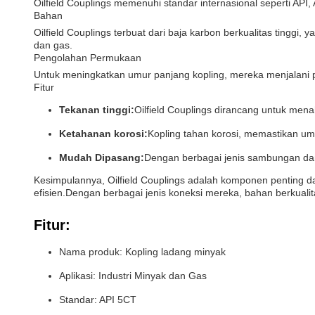
Oilfield Couplings memenuhi standar internasional seperti A
Bahan
Oilfield Couplings terbuat dari baja karbon berkualitas tingg
dan gas.
Pengolahan Permukaan
Untuk meningkatkan umur panjang kopling, mereka menjalani p
Fitur
Tekanan tinggi:
Oilfield Couplings dirancang untuk men
Ketahanan korosi:
Kopling tahan korosi, memastikan um
Mudah Dipasang:
Dengan berbagai jenis sambungan dan
Kesimpulannya, Oilfield Couplings adalah komponen penting d
efisien.Dengan berbagai jenis koneksi mereka, bahan berkualit
Fitur:
Nama produk: Kopling ladang minyak
Aplikasi: Industri Minyak dan Gas
Standar: API 5CT