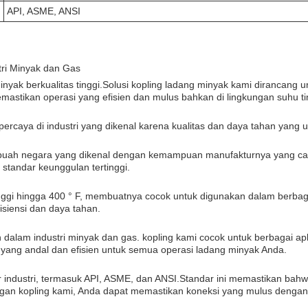
API, ASME, ANSI
tri Minyak dan Gas
yak berkualitas tinggi.Solusi kopling ladang minyak kami dirancang u
mastikan operasi yang efisien dan mulus bahkan di lingkungan suhu tin
rcaya di industri yang dikenal karena kualitas dan daya tahan yang 
ebuah negara yang dikenal dengan kemampuan manufakturnya yang can
tandar keunggulan tertinggi.
gi hingga 400 ° F, membuatnya cocok untuk digunakan dalam berbagai 
siensi dan daya tahan.
dalam industri minyak dan gas. kopling kami cocok untuk berbagai apl
yang andal dan efisien untuk semua operasi ladang minyak Anda.
industri, termasuk API, ASME, dan ANSI.Standar ini memastikan bahw
ngan kopling kami, Anda dapat memastikan koneksi yang mulus dengan