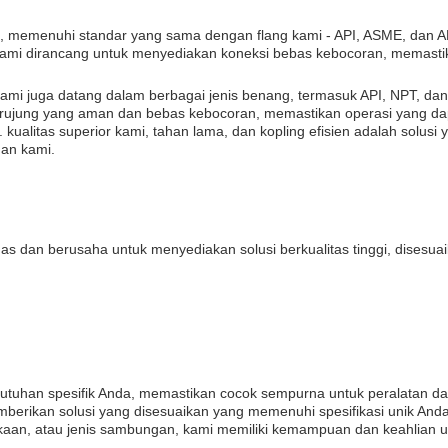
, memenuhi standar yang sama dengan flang kami - API, ASME, dan AN
 kami dirancang untuk menyediakan koneksi bebas kebocoran, memast
 kami juga datang dalam berbagai jenis benang, termasuk API, NPT, d
berujung yang aman dan bebas kebocoran, memastikan operasi yang da
kualitas superior kami, tahan lama, dan kopling efisien adalah solus
nan kami.
 dan berusaha untuk menyediakan solusi berkualitas tinggi, disesuaik
ebutuhan spesifik Anda, memastikan cocok sempurna untuk peralatan 
ikan solusi yang disesuaikan yang memenuhi spesifikasi unik Anda
n, atau jenis sambungan, kami memiliki kemampuan dan keahlian untuk