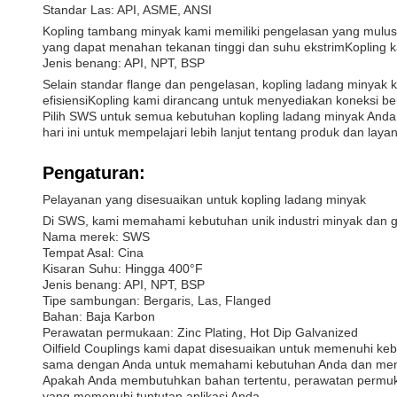
Standar Las: API, ASME, ANSI
Kopling tambang minyak kami memiliki pengelasan yang mulus
yang dapat menahan tekanan tinggi dan suhu ekstrimKopling
Jenis benang: API, NPT, BSP
Selain standar flange dan pengelasan, kopling ladang minyak
efisiensiKopling kami dirancang untuk menyediakan koneksi 
Pilih SWS untuk semua kebutuhan kopling ladang minyak Anda. 
hari ini untuk mempelajari lebih lanjut tentang produk dan laya
Pengaturan:
Pelayanan yang disesuaikan untuk kopling ladang minyak
Di SWS, kami memahami kebutuhan unik industri minyak dan gas
Nama merek: SWS
Tempat Asal: Cina
Kisaran Suhu: Hingga 400°F
Jenis benang: API, NPT, BSP
Tipe sambungan: Bergaris, Las, Flanged
Bahan: Baja Karbon
Perawatan permukaan: Zinc Plating, Hot Dip Galvanized
Oilfield Couplings kami dapat disesuaikan untuk memenuhi k
sama dengan Anda untuk memahami kebutuhan Anda dan member
Apakah Anda membutuhkan bahan tertentu, perawatan permukaa
yang memenuhi tuntutan aplikasi Anda.