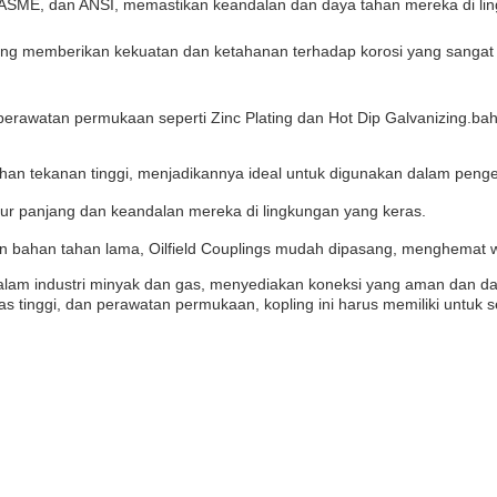
PI, ASME, dan ANSI, memastikan keandalan dan daya tahan mereka di li
i, yang memberikan kekuatan dan ketahanan terhadap korosi yang sanga
erawatan permukaan seperti Zinc Plating dan Hot Dip Galvanizing.bah
ahan tekanan tinggi, menjadikannya ideal untuk digunakan dalam peng
ur panjang dan keandalan mereka di lingkungan yang keras.
 bahan tahan lama, Oilfield Couplings mudah dipasang, menghemat w
alam industri minyak dan gas, menyediakan koneksi yang aman dan da
as tinggi, dan perawatan permukaan, kopling ini harus memiliki untuk s