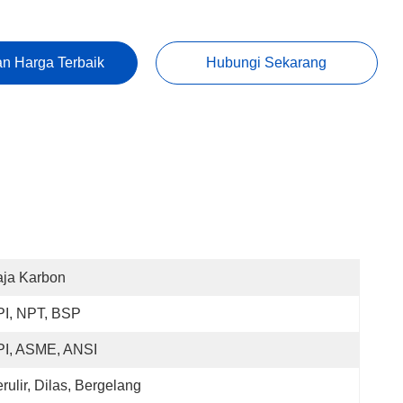
n Harga Terbaik
Hubungi Sekarang
aja Karbon
PI, NPT, BSP
PI, ASME, ANSI
rulir, Dilas, Bergelang