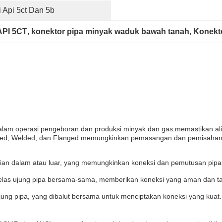
 Api 5ct Dan 5b
API 5CT
, 
konektor pipa minyak waduk bawah tanah
, 
Konekto
alam operasi pengeboran dan produksi minyak dan gas.memastikan ali
readed, Welded, dan Flanged.memungkinkan pemasangan dan pemisahan
bagian dalam atau luar, yang memungkinkan koneksi dan pemutusan pipa
elas ujung pipa bersama-sama, memberikan koneksi yang aman dan t
jung pipa, yang dibalut bersama untuk menciptakan koneksi yang kuat.