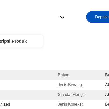
Dapatka
ripsi Produk
Bahan:
B
Jenis Benang:
A
Standar Flange:
A
anized
Jenis Koneksi:
Be