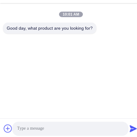
Kebijakan pribadi
|
Peta situs
10:01 AM
Cina Kualitas Baik Peralatan Float Penyemenan Pemasok. Hak
Cipta © 2023-2026 Jiangsu Service Petroleum Technology Co.,
Good day, what product are you looking for?
Ltd . Seluruh hak cipta.