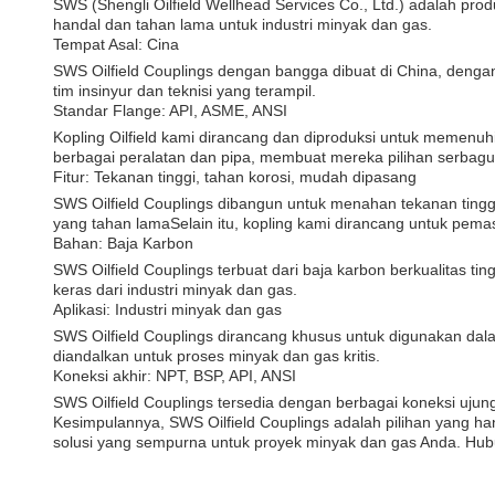
SWS (Shengli Oilfield Wellhead Services Co., Ltd.) adalah pro
handal dan tahan lama untuk industri minyak dan gas.
Tempat Asal: Cina
SWS Oilfield Couplings dengan bangga dibuat di China, dengan s
tim insinyur dan teknisi yang terampil.
Standar Flange: API, ASME, ANSI
Kopling Oilfield kami dirancang dan diproduksi untuk memenuh
berbagai peralatan dan pipa, membuat mereka pilihan serbagu
Fitur: Tekanan tinggi, tahan korosi, mudah dipasang
SWS Oilfield Couplings dibangun untuk menahan tekanan ting
yang tahan lamaSelain itu, kopling kami dirancang untuk p
Bahan: Baja Karbon
SWS Oilfield Couplings terbuat dari baja karbon berkualitas 
keras dari industri minyak dan gas.
Aplikasi: Industri minyak dan gas
SWS Oilfield Couplings dirancang khusus untuk digunakan dal
diandalkan untuk proses minyak dan gas kritis.
Koneksi akhir: NPT, BSP, API, ANSI
SWS Oilfield Couplings tersedia dengan berbagai koneksi uju
Kesimpulannya, SWS Oilfield Couplings adalah pilihan yang ha
solusi yang sempurna untuk proyek minyak dan gas Anda. Hubun