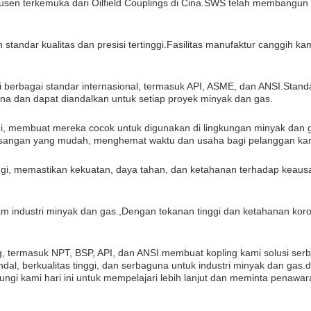
dusen terkemuka dari Oilfield Couplings di Cina.SWS telah membangun r
tandar kualitas dan presisi tertinggi.Fasilitas manufaktur canggih ka
i berbagai standar internasional, termasuk API, ASME, dan ANSI.Stan
na dan dapat diandalkan untuk setiap proyek minyak dan gas.
gi, membuat mereka cocok untuk digunakan di lingkungan minyak dan 
emasangan yang mudah, menghemat waktu dan usaha bagi pelanggan ka
tinggi, memastikan kekuatan, daya tahan, dan ketahanan terhadap kea
am industri minyak dan gas.,Dengan tekanan tinggi dan ketahanan kor
ng, termasuk NPT, BSP, API, dan ANSI.membuat kopling kami solusi se
ndal, berkualitas tinggi, dan serbaguna untuk industri minyak dan gas
gi kami hari ini untuk mempelajari lebih lanjut dan meminta penawar