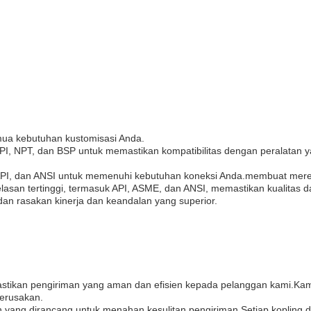
emua kebutuhan kustomisasi Anda.
API, NPT, dan BSP untuk memastikan kompatibilitas dengan peralatan 
API, dan ANSI untuk memenuhi kebutuhan koneksi Anda.membuat merek
san tertinggi, termasuk API, ASME, dan ANSI, memastikan kualitas da
dan rasakan kinerja dan keandalan yang superior.
astikan pengiriman yang aman dan efisien kepada pelanggan kami.Kam
erusakan.
h yang dirancang untuk menahan kesulitan pengiriman.Setiap kopling 