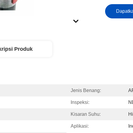
Dapatka
ripsi Produk
Jenis Benang:
A
Inspeksi:
ND
Kisaran Suhu:
H
Aplikasi:
In