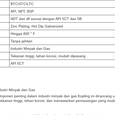
BTC/STC/LTC
API, NPT, BSP
NDT dan dll sesuai dengan API 5CT dan 5B
Zinc Plating, Hot Dip Galvanized
Hingga 400 ° F
Tanpa jahitan
Industri Minyak dan Gas
Tekanan tinggi, tahan korosi, mudah dipasang
API 5CT
dustri Minyak dan Gas
lah komponen penting dalam industri minyak dan gas.Kopling ini diranc
anan tinggi, tahan korosi, dan menawarkan pemasangan yang mudah,O