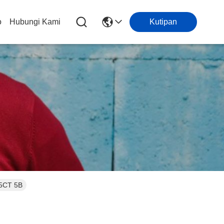
o
Hubungi Kami
Kutipan
 5CT 5B