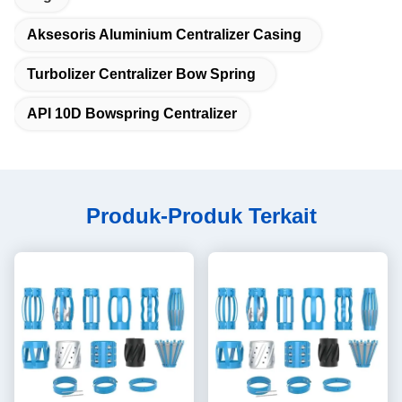
Aksesoris Aluminium Centralizer Casing
Turbolizer Centralizer Bow Spring
API 10D Bowspring Centralizer
Produk-Produk Terkait