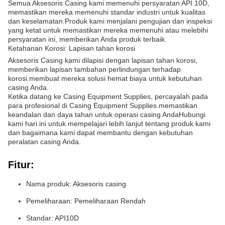
Semua Aksesoris Casing kami memenuhi persyaratan API 10D,
memastikan mereka memenuhi standar industri untuk kualitas
dan keselamatan.Produk kami menjalani pengujian dan inspeksi
yang ketat untuk memastikan mereka memenuhi atau melebihi
persyaratan ini, memberikan Anda produk terbaik.
Ketahanan Korosi: Lapisan tahan korosi
Aksesoris Casing kami dilapisi dengan lapisan tahan korosi,
memberikan lapisan tambahan perlindungan terhadap
korosi.membuat mereka solusi hemat biaya untuk kebutuhan
casing Anda.
Ketika datang ke Casing Equipment Supplies, percayalah pada
para profesional di Casing Equipment Supplies.memastikan
keandalan dan daya tahan untuk operasi casing AndaHubungi
kami hari ini untuk mempelajari lebih lanjut tentang produk kami
dan bagaimana kami dapat membantu dengan kebutuhan
peralatan casing Anda.
Fitur:
Nama produk: Aksesoris casing
Pemeliharaan: Pemeliharaan Rendah
Standar: API10D