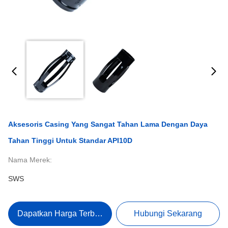
Aksesoris Casing Yang Sangat Tahan Lama Dengan Daya
Tahan Tinggi Untuk Standar API10D
Nama Merek:
SWS
Dapatkan Harga Terbaik
Hubungi Sekarang