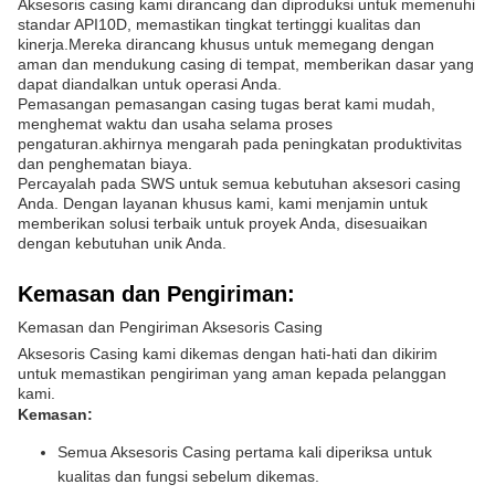
Aksesoris casing kami dirancang dan diproduksi untuk memenuhi
standar API10D, memastikan tingkat tertinggi kualitas dan
kinerja.Mereka dirancang khusus untuk memegang dengan
aman dan mendukung casing di tempat, memberikan dasar yang
dapat diandalkan untuk operasi Anda.
Pemasangan pemasangan casing tugas berat kami mudah,
menghemat waktu dan usaha selama proses
pengaturan.akhirnya mengarah pada peningkatan produktivitas
dan penghematan biaya.
Percayalah pada SWS untuk semua kebutuhan aksesori casing
Anda. Dengan layanan khusus kami, kami menjamin untuk
memberikan solusi terbaik untuk proyek Anda, disesuaikan
dengan kebutuhan unik Anda.
Kemasan dan Pengiriman:
Kemasan dan Pengiriman Aksesoris Casing
Aksesoris Casing kami dikemas dengan hati-hati dan dikirim
untuk memastikan pengiriman yang aman kepada pelanggan
kami.
Kemasan:
Semua Aksesoris Casing pertama kali diperiksa untuk
kualitas dan fungsi sebelum dikemas.