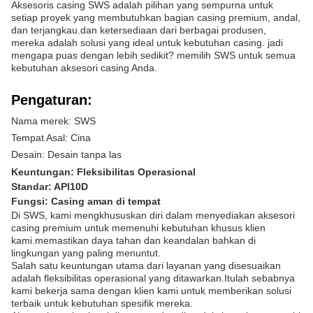
Aksesoris casing SWS adalah pilihan yang sempurna untuk
setiap proyek yang membutuhkan bagian casing premium, andal,
dan terjangkau.dan ketersediaan dari berbagai produsen,
mereka adalah solusi yang ideal untuk kebutuhan casing. jadi
mengapa puas dengan lebih sedikit? memilih SWS untuk semua
kebutuhan aksesori casing Anda.
Pengaturan:
Nama merek: SWS
Tempat Asal: Cina
Desain: Desain tanpa las
Keuntungan: Fleksibilitas Operasional
Standar: API10D
Fungsi: Casing aman di tempat
Di SWS, kami mengkhususkan diri dalam menyediakan aksesori
casing premium untuk memenuhi kebutuhan khusus klien
kami.memastikan daya tahan dan keandalan bahkan di
lingkungan yang paling menuntut.
Salah satu keuntungan utama dari layanan yang disesuaikan
adalah fleksibilitas operasional yang ditawarkan.Itulah sebabnya
kami bekerja sama dengan klien kami untuk memberikan solusi
terbaik untuk kebutuhan spesifik mereka.