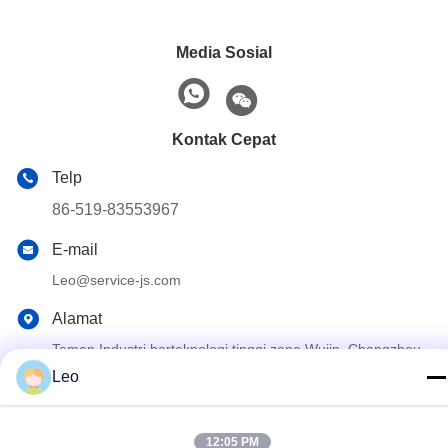
Media Sosial
Kontak Cepat
Telp
86-519-83553967
E-mail
Leo@service-js.com
Alamat
Taman Industri berteknologi tinggi zona Wujin, Changzhou,
provinsi Jiangsu, RRC
Leo
Kebijakan pribadi
|
Peta situs
12:05 PM