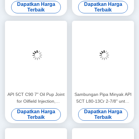
Foto-foto pabrik
Pameran
Kemasan & Transportasi
INFORMASI KONTAK
Tel
+86 18015889633
Whatsapp
+86 18015889633
Surat
Leo@service-js.com
Web
Peraturan Menteri Keuangan No.