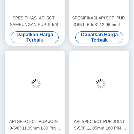
Kami mendapatkan sertifikat API Q1, 7-1 dan 5CT.
DESKRIPSI PRODUK
Pup joint adalah pipa panjang pendek yang digunakan di
industri minyak dan gas.Pup sendi digunakan untuk
menyesuaikan panjang tabung atau casing string selama
selesai sumurMereka berujung pada kedua ujung untuk
terhubung ke komponen tabung lainnya seperti tabung,
casing, atau peralatan kepala sumur.Gabungan pup
sering digunakan untuk mengkompensasi variasi kecil
dalam panjang tabung atau tali casingMereka diproduksi
untuk menahan tekanan tinggi dan kondisi lingkungan
yang keras yang terjadi di sumur minyak dan gas.