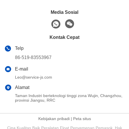
SPESIFIKASI API 5CT
SPESIFIKASI API 5CT PUP
SAMBUNGAN PUP 9-5/8"
JOINT 6-5/8" 12.06mm L80
8.94mm M65 PIN X PIN LTC
PIN X PIN BTC untuk Semen
Dapatkan Harga
Dapatkan Harga
untuk Semen Sumur Minyak
Sumur Minyak & Gas
Terbaik
Terbaik
& Gas
API SPEC 5CT PUP JOINT
API SPEC 5CT PUP JOINT
9-5/8" 11,99mm L80 PIN X
9-5/8" 11.05mm L80 PIN X
PIN LTC untuk Oil&Gas Well
PIN LTC untuk Oil&Gas Well
Dapatkan Harga
Dapatkan Harga