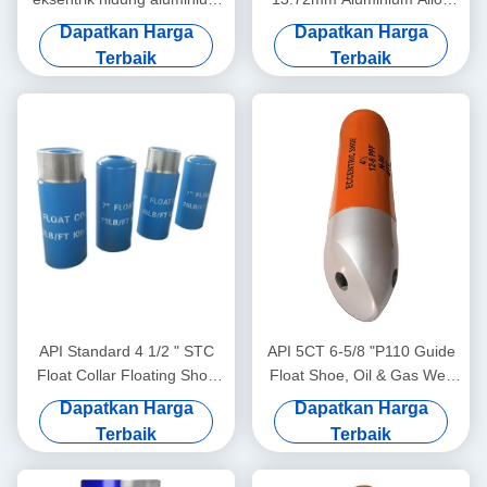
paduan sepatu terapung
Double Valves Float Shoe &
Dapatkan Harga
Dapatkan Harga
dengan J55 BTC
Collar untuk Oil-Gas Field
Terbaik
Terbaik
API Standard 4 1/2 " STC
API 5CT 6-5/8 "P110 Guide
Float Collar Floating Shoe
Float Shoe, Oil & Gas Well
Alat Semen Katup Tunggal /
Float Shoe, Dukungan
Dapatkan Harga
Dapatkan Harga
Ganda Tanpa Putar
operasi cementing casing
Terbaik
Terbaik
yang stabil