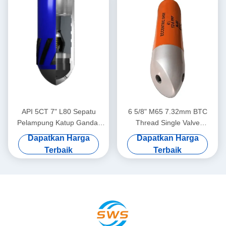
API 5CT 7" L80 Sepatu
6 5/8" M65 7.32mm BTC
Pelampung Katup Ganda,
Thread Single Valve
Sepatu Pelampung Casing
Eccentric Nose Float Shoe
Dapatkan Harga
Dapatkan Harga
Minyak Gas, Beradaptasi
Didedikasikan untuk Aplikasi
Terbaik
Terbaik
dengan pekerjaan
Semen Lapangan Minyak
penyemenan bawah tanah
yang kompleks