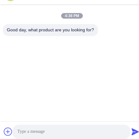
Cina Kualitas Baik Peralatan Float Penyemenan Pemasok. Hak
4:36 PM
Cipta © 2023-2026 Jiangsu Service Petroleum Technology Co.,
Ltd . Seluruh hak cipta.
Good day, what product are you looking for?