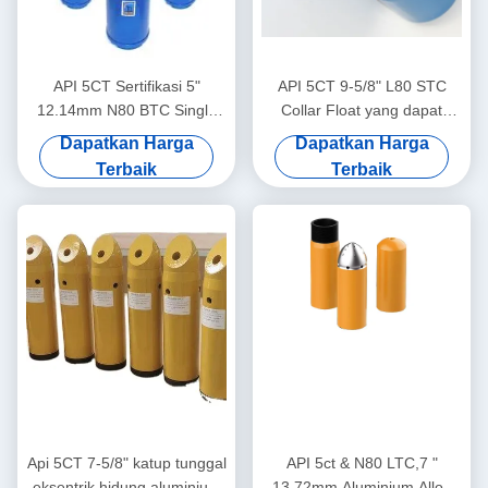
API 5CT Sertifikasi 5"
API 5CT 9-5/8" L80 STC
12.14mm N80 BTC Single
Collar Float yang dapat
Valve Self-Latch Aluminium
diebor, Collar Float Oilfield,
Dapatkan Harga
Dapatkan Harga
Alloy Float Shoe untuk
Digunakan untuk
Terbaik
Terbaik
Industri Minyak dan Gas
pembesaran sumur minyak
dan gas dalam tanah
Api 5CT 7-5/8" katup tunggal
API 5ct & N80 LTC,7 "
eksentrik hidung aluminium
13.72mm Aluminium Alloy