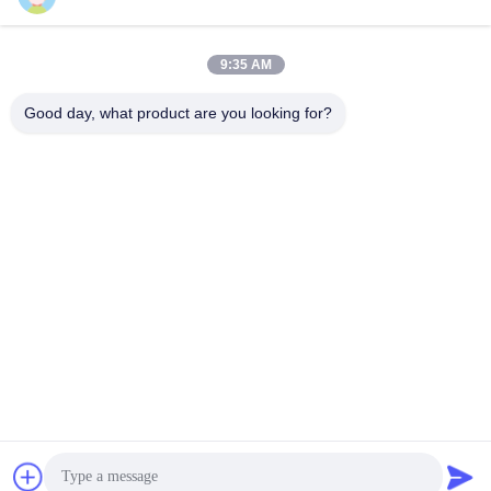
9:35 AM
Kontak Cepat
Good day, what product are you looking for?
Telp
86-519-83553967
E-mail
Leo@service-js.com
Alamat
Taman Industri berteknologi tinggi zona Wujin, Changzhou,
provinsi Jiangsu, RRC
Kebijakan pribadi
|
Peta situs
Cina Kualitas Baik Peralatan Float Penyemenan Pemasok. Hak
Cipta © 2023-2026 Jiangsu Service Petroleum Technology Co.,
Ltd . Seluruh hak cipta.