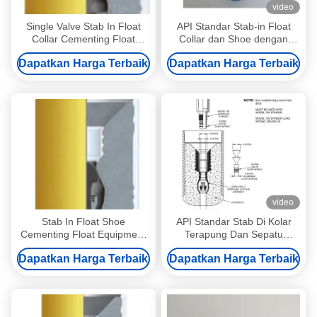
video
Single Valve Stab In Float
API Standar Stab-in Float
Collar Cementing Float
Collar dan Shoe dengan
Equipment 325 SERIES
100% PDC Aksesoris untuk
Dapatkan Harga Terbaik
Dapatkan Harga Terbaik
Cementing Wells
video
Stab In Float Shoe
API Standar Stab Di Kolar
Cementing Float Equipment
Terapung Dan Sepatu
323 Series Stab In Float
Dengan 100% PDC
Dapatkan Harga Terbaik
Dapatkan Harga Terbaik
Collar
Aksesoris Untuk Cementing
Wells