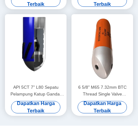
Ganda Tanpa Putar
operasi cementing casing
Terbaik
Terbaik
yang stabil
API 5CT 7" L80 Sepatu
6 5/8" M65 7.32mm BTC
Pelampung Katup Ganda,
Thread Single Valve
Sepatu Pelampung Casing
Eccentric Nose Float Shoe
Dapatkan Harga
Dapatkan Harga
Minyak Gas, Beradaptasi
Didedikasikan untuk Aplikasi
Terbaik
Terbaik
dengan pekerjaan
Semen Lapangan Minyak
penyemenan bawah tanah
yang kompleks