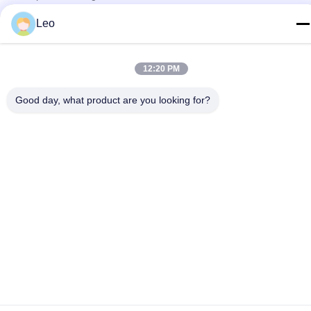
Leo
Kebijakan pribadi
|
Peta situs
Cina Kualitas Baik Peralatan Float Penyemenan Pemasok. Hak
12:20 PM
Cipta © 2023-2026 Jiangsu Service Petroleum Technology Co.,
Ltd . Seluruh hak cipta.
Good day, what product are you looking for?