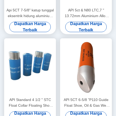
Api 5CT 7-5/8" katup tunggal
API 5ct & N80 LTC,7 "
eksentrik hidung aluminium
13.72mm Aluminium Alloy
paduan sepatu terapung
Double Valves Float Shoe &
Dapatkan Harga
Dapatkan Harga
dengan J55 BTC
Collar untuk Oil-Gas Field
Terbaik
Terbaik
API Standard 4 1/2 " STC
API 5CT 6-5/8 "P110 Guide
Float Collar Floating Shoe
Float Shoe, Oil & Gas Well
Alat Semen Katup Tunggal /
Float Shoe, Dukungan
Dapatkan Harga
Dapatkan Harga