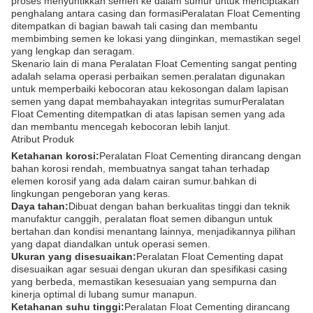
proses menyuntikkan semen ke dalam sumur untuk menciptakan
penghalang antara casing dan formasiPeralatan Float Cementing
ditempatkan di bagian bawah tali casing dan membantu
membimbing semen ke lokasi yang diinginkan, memastikan segel
yang lengkap dan seragam.
Skenario lain di mana Peralatan Float Cementing sangat penting
adalah selama operasi perbaikan semen.peralatan digunakan
untuk memperbaiki kebocoran atau kekosongan dalam lapisan
semen yang dapat membahayakan integritas sumurPeralatan
Float Cementing ditempatkan di atas lapisan semen yang ada
dan membantu mencegah kebocoran lebih lanjut.
Atribut Produk
Ketahanan korosi:
Peralatan Float Cementing dirancang dengan
bahan korosi rendah, membuatnya sangat tahan terhadap
elemen korosif yang ada dalam cairan sumur.bahkan di
lingkungan pengeboran yang keras.
Daya tahan:
Dibuat dengan bahan berkualitas tinggi dan teknik
manufaktur canggih, peralatan float semen dibangun untuk
bertahan.dan kondisi menantang lainnya, menjadikannya pilihan
yang dapat diandalkan untuk operasi semen.
Ukuran yang disesuaikan:
Peralatan Float Cementing dapat
disesuaikan agar sesuai dengan ukuran dan spesifikasi casing
yang berbeda, memastikan kesesuaian yang sempurna dan
kinerja optimal di lubang sumur manapun.
Ketahanan suhu tinggi:
Peralatan Float Cementing dirancang