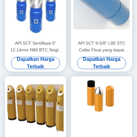
API 5CT Sertifikasi 5"
API 5CT 9-5/8" L80 STC
12.14mm N80 BTC Single
Collar Float yang dapat
Valve Self-Latch Aluminium
diebor, Collar Float Oilfield,
Dapatkan Harga
Dapatkan Harga
Alloy Float Shoe untuk
Digunakan untuk
Terbaik
Terbaik
Industri Minyak dan Gas
pembesaran sumur minyak
dan gas dalam tanah