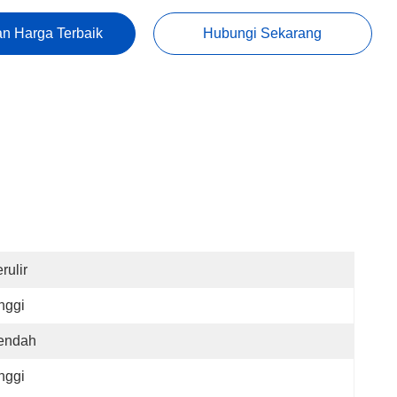
n Harga Terbaik
Hubungi Sekarang
rulir
nggi
endah
nggi