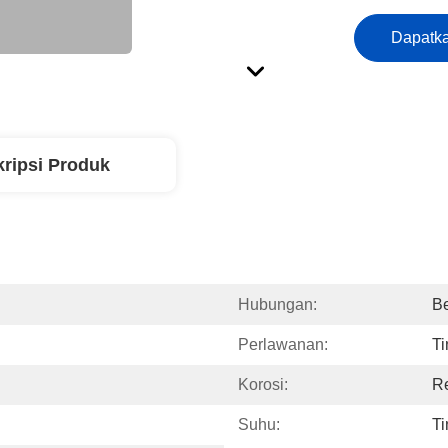
Dapatka
ripsi Produk
Hubungan:
Be
Perlawanan:
Ti
Korosi:
R
Suhu:
Ti