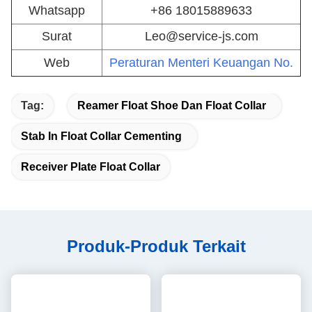
Nama
O.D.
Parameter
benang
(dalam)
(dalam)
(dalam)
(dalam)
Kerah
Benang
5 1/2 "
6"
4 3/4 "
2 "
terapung
khusus
Sepatu
Benang
5 1/2 "
6"
4 3/4 "
2 "
terapung
khusus
Foto-foto pabrik
Leo