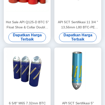
Hot Sale API Q125-D BTC 5"
API 5CT Sertifikasi 11 3/4 "
Float Shoe & Collar Double-
13,56mm L80 BTC-PE
Valve untuk Oil & Gas Well
Single Valve Eksentrik
Dapatkan Harga
Dapatkan Harga
Cementing
Hidung Aluminium Alloy
Terbaik
Terbaik
Float Shoe untuk Industri
Minyak dan Gas
6 5/8" M65 7.32mm BTC
API 5CT Sertifikasi 5"