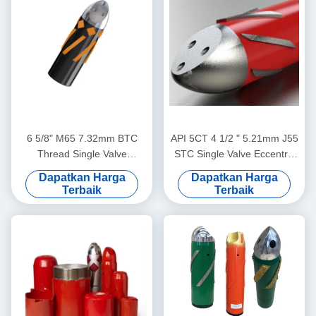
6 5/8" M65 7.32mm BTC
API 5CT 4 1/2 " 5.21mm J55
Thread Single Valve
STC Single Valve Eccentric
Eccentric Nose Float Shoe
Nose Aluminium Alloy Float
Dapatkan Harga
Dapatkan Harga
Didedikasikan untuk Aplikasi
Shoe yang dirancang untuk
Terbaik
Terbaik
Semen Lapangan Minyak
digunakan di industri minyak