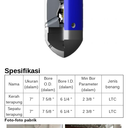
Spesifikasi
Bore
Min Bor
Jenis
Ukuran
Bore I.D.
Nama
O.D.
Parameter
benang
(dalam)
(dalam)
(dalam)
(dalam)
Kerah
7"
7 5/8 "
6 1/4 "
2 3/8 "
LTC
terapung
Sepatu
7"
7 5/8 "
6 1/4 "
2 3/8 "
LTC
terapung
Foto-foto pabrik