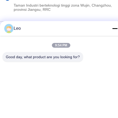
Taman Industri berteknologi tinggi zona Wujin, Changzhou,
provinsi Jiangsu, RRC
Kebijakan pribadi
|
Peta situs
Leo
Cina Kualitas Baik Peralatan Float Penyemenan Pemasok. Hak
Cipta © 2023-2026 Jiangsu Service Petroleum Technology Co.,
9:54 PM
Ltd . Seluruh hak cipta.
Good day, what product are you looking for?