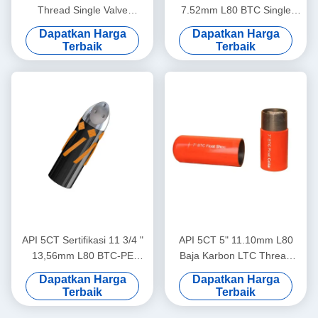
Thread Single Valve
7.52mm L80 BTC Single
Eccentric Nose Float Shoe
Valve Self-Latch Aluminium
Dapatkan Harga
Dapatkan Harga
Didedikasikan untuk Aplikasi
Alloy Float Shoe untuk
Terbaik
Terbaik
Semen Lapangan Minyak
Industri Minyak dan Gas
API 5CT Sertifikasi 11 3/4 "
API 5CT 5" 11.10mm L80
13,56mm L80 BTC-PE
Baja Karbon LTC Thread
Single Valve Eksentrik
Buckle Double-Valve Auto-
Dapatkan Harga
Dapatkan Harga
Hidung Aluminium Alloy
Fill Float Collar Alat Semen
Terbaik
Terbaik
Float Shoe untuk Industri
Tekanan Tinggi
Minyak dan Gas